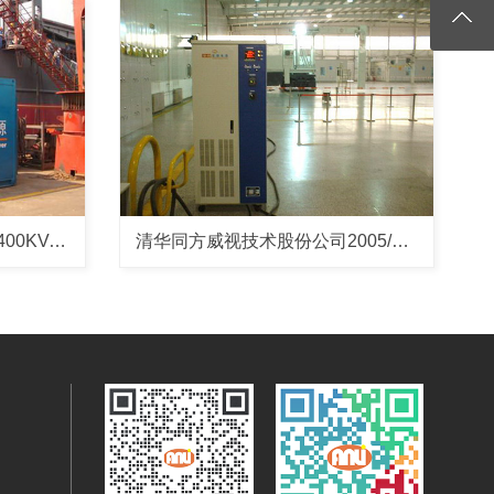
广州文冲船厂有限公司-2台400KVA变频岸电电源（户外移动舱）
清华同方威视技术股份公司2005/4/13 65KVA变频电源